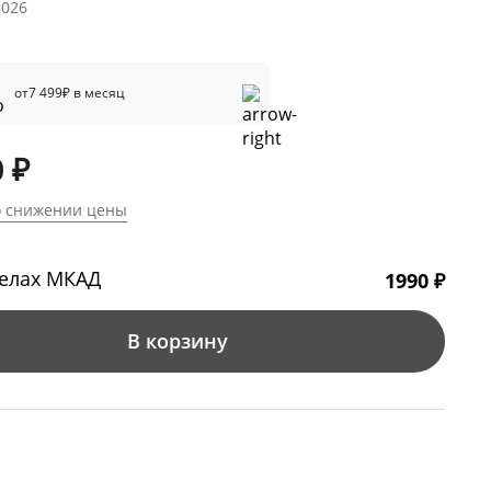
8026
от
7 499
₽ в месяц
 ₽
о снижении цены
делах МКАД
1990 ₽
В корзину