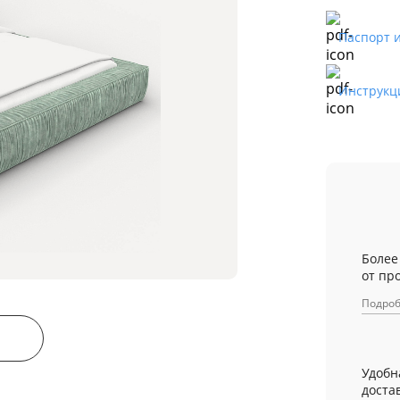
Паспорт 
Инструкц
Более
от пр
Подро
Удобн
достав