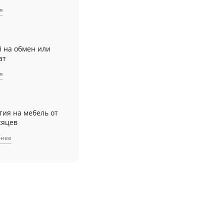
я
й на обмен или
ат
я
тия на мебель от
сяцев
бнее