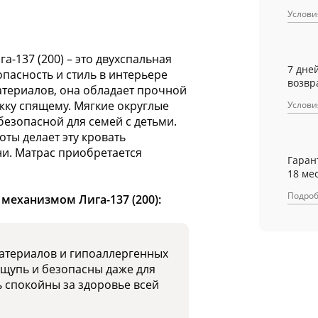
Услови
-137 (200) – это двухспальная
7 дне
зопасность и стиль в интерьере
возвр
атериалов, она обладает прочной
ку спящему. Мягкие округлые
Услови
 безопасной для семей с детьми.
оты делает эту кровать
и. Матрас приобретается
Гаран
18 ме
Подро
механизмом Лига-137 (200):
материалов и гипоаллергенных
ощупь и безопасны даже для
ь спокойны за здоровье всей