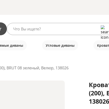
г
ямые диваны
Угловые диваны
Крова
00), BRUT 08 зеленый, Велюр, 138026
Крова
(200),
13802