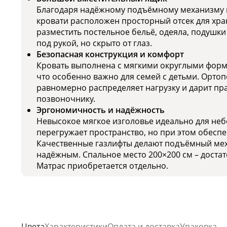
Благодаря надёжному подъёмному механизму н
кровати расположен просторный отсек для хра
разместить постельное бельё, одеяла, подушки
под рукой, но скрыто от глаз.
Безопасная конструкция и комфорт
Кровать выполнена с мягкими округлыми форма
что особенно важно для семей с детьми. Орто
равномерно распределяет нагрузку и дарит п
позвоночнику.
Эргономичность и надёжность
Невысокое мягкое изголовье идеально для неб
перегружает пространство, но при этом обесп
Качественные газлифты делают подъёмный ме
надёжным. Спальное место 200×200 см – достат
Матрас приобретается отдельно.
Цвета
Характеристики
Оплата и доставка
Упаковка