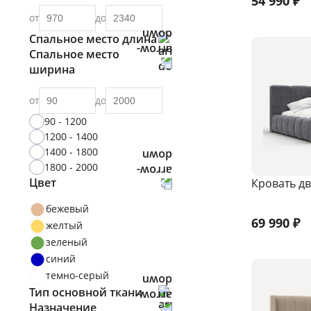
54 990
₽
от
до
Спальное место длина
Спальное место
ширина
от
до
от
до
90 - 1200
1200 - 1400
1400 - 1800
1800 - 2000
Цвет
Кровать дв
бежевый
69 990
₽
желтый
зеленый
синий
темно-серый
Тип основной ткани
Назначение