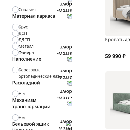
Велюр
Спальня
Материал каркаса
Брус
ДСП
Кровать дв
ЛДСП
Металл
Фанера
59 990
₽
Наполнение
Березовые
ортопедические латы
Раскладной
Нет
Механизм
трансформации
Нет
Бельевой ящик