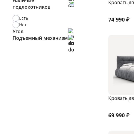
Наличие
Кровать дв
Да
подлокотников
Есть
Нет
Есть
74 990
₽
Нет
Угол
Подъемный механизм
левый
правый
Газлифт
Нет
Кровать дв
69 990
₽