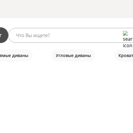
г
ямые диваны
Угловые диваны
Крова