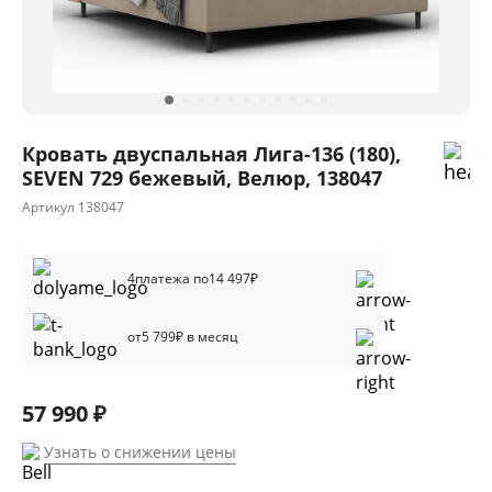
Кровать двуспальная Лига-136 (180),
SEVEN 729 бежевый, Велюр, 138047
Артикул
138047
4
платежа по
14 497
₽
от
5 799
₽ в месяц
57 990 ₽
Узнать о снижении цены