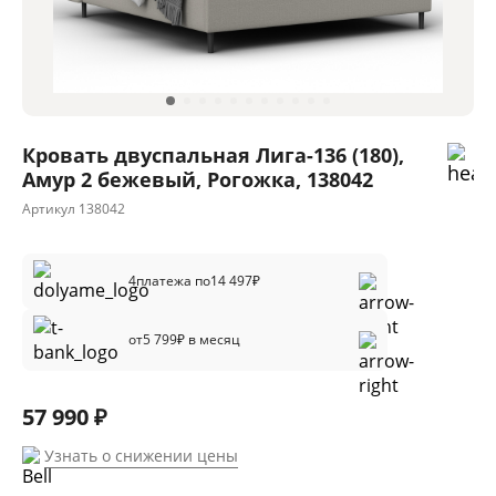
Кровать двуспальная Лига-136 (180),
Амур 2 бежевый, Рогожка, 138042
Артикул
138042
4
платежа по
14 497
₽
от
5 799
₽ в месяц
57 990 ₽
Узнать о снижении цены