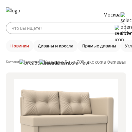
Москва
Новинки
Диваны и кресла
Прямые диваны
Уг
Кушетка Лига-098, экокожа бежевый, 
Каталог
Кушетки