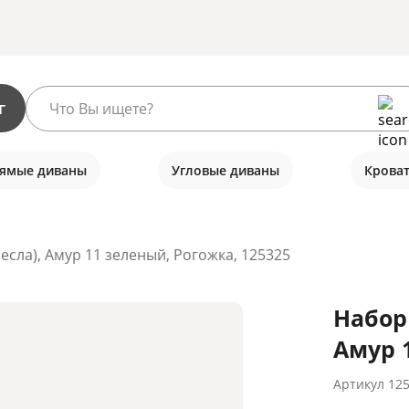
г
ямые диваны
Угловые диваны
Крова
ресла), Амур 11 зеленый, Рогожка, 125325
Набор 
Амур 
Артикул
12