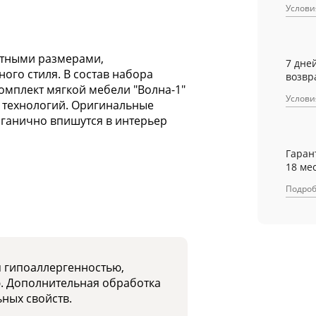
Услови
ктными размерами,
7 дне
го стиля. В состав набора
возвр
Комплект мягкой мебели "Волна-1"
Услови
х технологий. Оригинальные
рганично впишутся в интерьер
Гаран
18 ме
Подро
я гипоаллергенностью,
ю. Дополнительная обработка
ных свойств.