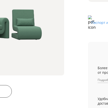
Паспорт 
Более
от пр
Подро
Удобн
достав