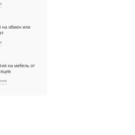
я
й на обмен или
ат
я
тия на мебель от
сяцев
бнее