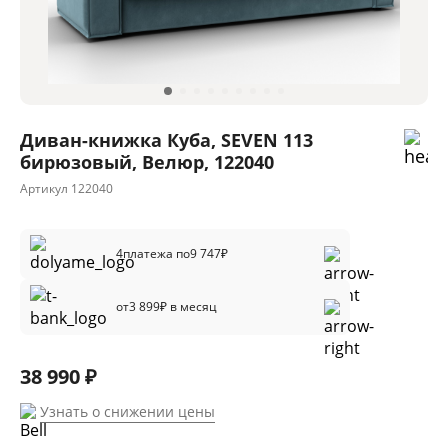
Диван-книжка Куба, SEVEN 113
бирюзовый, Велюр, 122040
Артикул
122040
4
платежа по
9 747
₽
от
3 899
₽ в месяц
38 990 ₽
Узнать о снижении цены