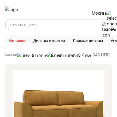
Москва
Новинки
Диваны и кресла
Прямые диваны
Уг
Диван прямой Лига-048 НПБ, BR
Каталог
Прямые диваны