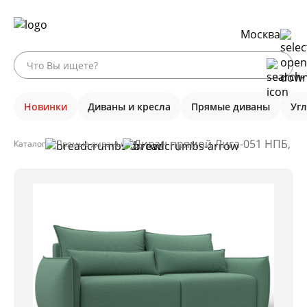
Москва
Новинки
Диваны и кресла
Прямые диваны
Уг
Диван прямой Лига-051 НПБ, Ам
Каталог
Прямые диваны