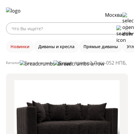
Москва
Новинки
Диваны и кресла
Прямые диваны
Уг
Диван прямой Лига-052 НПБ, BR
Каталог
Прямые диваны