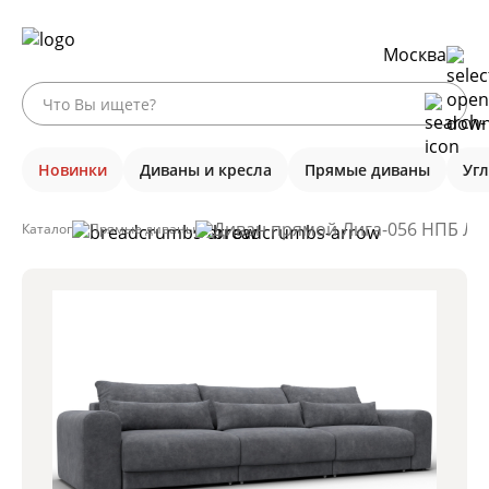
Москва
Новинки
Диваны и кресла
Прямые диваны
Уг
Диван прямой Лига-056 НПБ Лон
Каталог
Прямые диваны