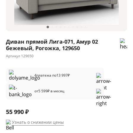
Диван прямой Лига-071, Амур 02
бежевый, Рогожка, 129650
Артикул
129650
4
платежа по
13 997
₽
от
5 599
₽ в месяц
55 990 ₽
Узнать о снижении цены