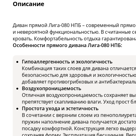
Описание
Диван прямой Лига-080 НПБ – современный прямо
и невероятной функциональностью. В считанные с
кровать. Комфортабельность отдыха гарантирован
Особенности прямого дивана Лига-080 НПБ:
Гипоаллергенность и экологичность
Комбинация таких слоев для дивана отличаетс
безопасностью для здоровья и экологичность
добавляет противогрибковых и антибактериаль
Воздухопроницаемость
Отличная воздухопроницаемость сохраняет выс
препятствует скапливанию влаги. Уход прост б
Простота ухода и эстетичность
В сочетании с верхним слоем из пенополиурет
пружин наполнение дивана получается достато
посадку комфортной. Конструкция легко выдер
сохраняя форму. Эксплуатация бесшумная. Вер