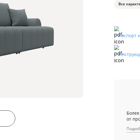
Все характ
Паспорт 
Инструкц
Более
от пр
Подро