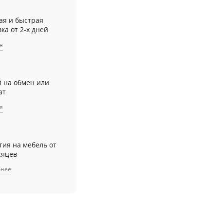
ая и быстрая
ка от 2-х дней
я
й на обмен или
ат
я
тия на мебель от
сяцев
бнее