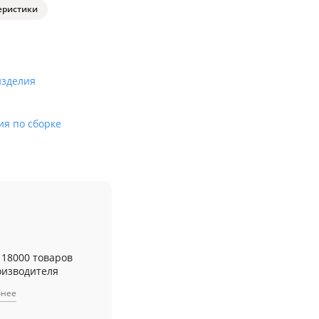
еристики
изделия
ия по сборке
 18000 товаров
оизводителя
бнее