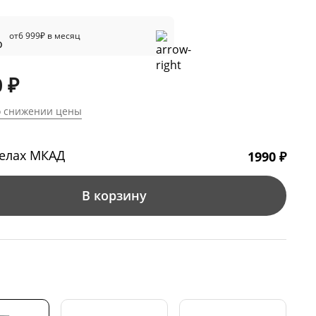
от
6 999
₽ в месяц
 ₽
о снижении цены
делах МКАД
1990 ₽
В корзину