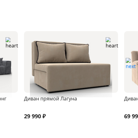
онг
Диван прямой Лагуна
Дива
29 990
₽
69 9