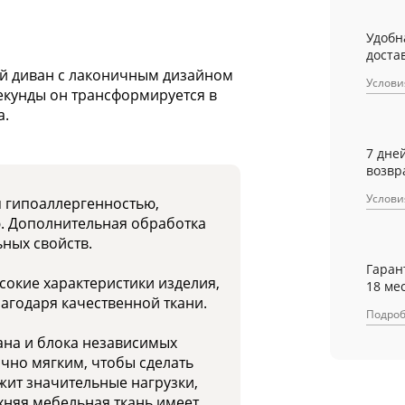
Удобн
достав
й диван с лаконичным дизайном
Услови
екунды он трансформируется в
а.
7 дне
возвр
Услови
я гипоаллергенностью,
ю. Дополнительная обработка
ных свойств.
Гаран
окие характеристики изделия,
18 ме
лагодаря качественной ткани.
Подро
ана и блока независимых
чно мягким, чтобы сделать
жит значительные нагрузки,
хняя мебельная ткань имеет