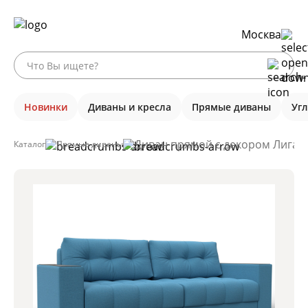
Москва
Новинки
Диваны и кресла
Прямые диваны
Уг
Диван прямой с декором Лига-0
Каталог
Прямые диваны