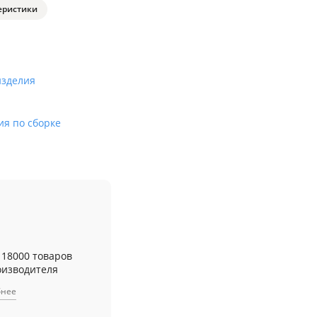
еристики
изделия
ия по сборке
 18000 товаров
оизводителя
бнее