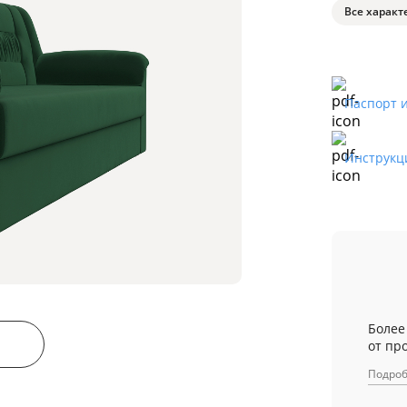
Все характ
Паспорт 
Инструкц
Более
от пр
Подро