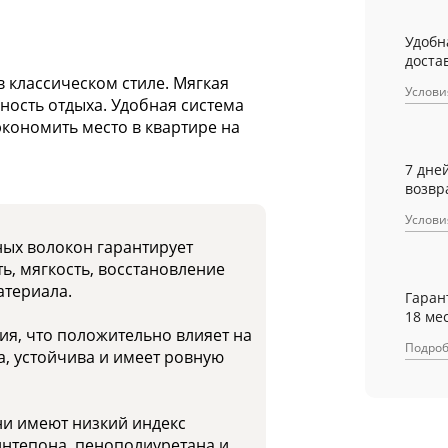
Удобн
достав
 классическом стиле. Мягкая
Услови
ность отдыха. Удобная система
кономить место в квартире на
7 дне
возвр
Услови
ных волокон гарантирует
ь, мягкость, восстановление
атериала.
Гаран
18 ме
я, что положительно влияет на
Подро
а, устойчива и имеет ровную
и имеют низкий индекс
интепона, пенополиуретана и