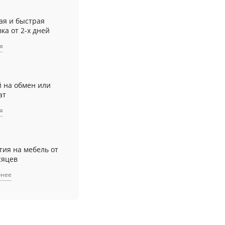
ая и быстрая
ка от 2-х дней
я
й на обмен или
ат
я
тия на мебель от
сяцев
бнее