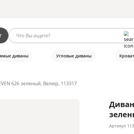
г
ямые диваны
Угловые диваны
Крова
VEN 626 зеленый, Велюр, 113317
Диван
зелен
Артикул
11