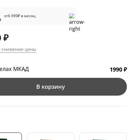
от
6 999
₽ в месяц
 ₽
о снижении цены
делах МКАД
1990 ₽
В корзину