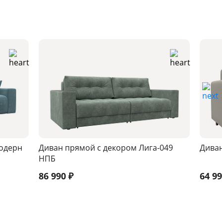
одерн
Диван прямой с декором Лига-049
Диван
НПБ
86 990
₽
64 9