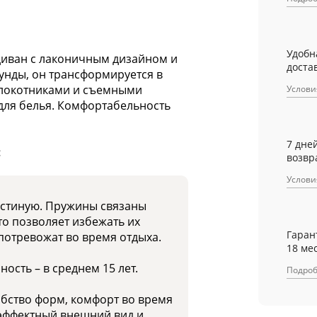
Удобн
диван с лаконичным дизайном и
достав
унды, он трансформируется в
длокотниками и съемными
Услови
ля белья. Комфортабельность
7 дне
:
возвр
Услови
остиную. Пружины связаны
то позволяет избежать их
Гаран
потревожат во время отдыха.
18 ме
ость – в среднем 15 лет.
Подро
бство форм, комфорт во время
 эффектный внешний вид и