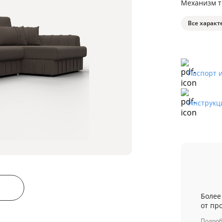
Механизм 
Все характ
Паспорт 
Инструкц
Более
от пр
Подро