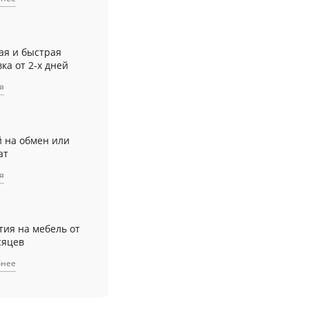
ая и быстрая
ка от 2-х дней
я
й на обмен или
ат
я
тия на мебель от
сяцев
бнее