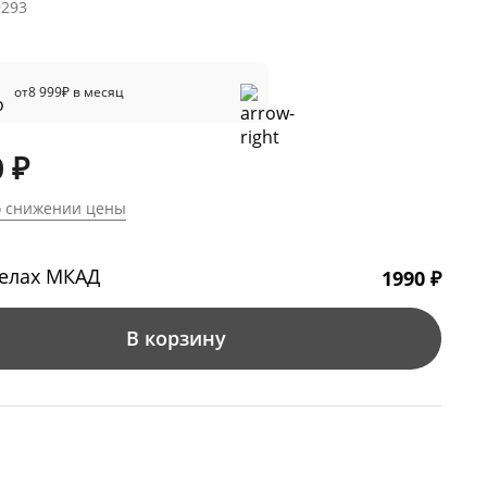
9293
от
8 999
₽ в месяц
 ₽
о снижении цены
делах МКАД
1990 ₽
В корзину