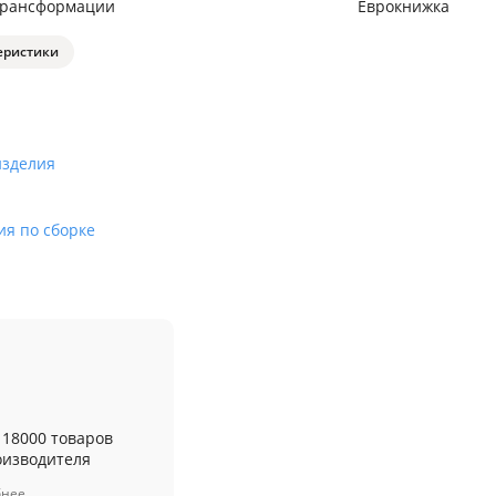
трансформации
Еврокнижка
еристики
изделия
ия по сборке
 18000 товаров
оизводителя
бнее