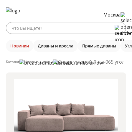
Москва
Новинки
Диваны и кресла
Прямые диваны
Уг
Диван угловой Лига-065 угол л
Каталог
Угловые диваны