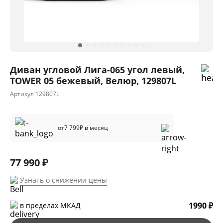
Диван угловой Лига-065 угол левый,
TOWER 05 бежевый, Велюр, 129807L
Артикул
129807L
от
7 799
₽ в месяц
77 990 ₽
Узнать о снижении цены
1990 ₽
в пределах МКАД