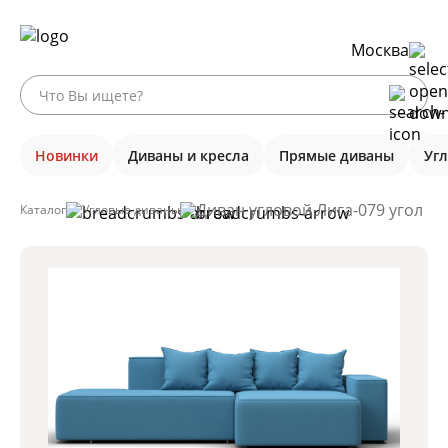
Москва
Новинки
Диваны и кресла
Прямые диваны
Уг
Диван угловой Лига-079 угол пр
Каталог
Угловые диваны