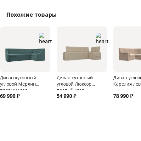
Похожие товары
Диван кухонный
Диван кухонный
Диван углов
угловой Мерлин
угловой Люксор
Карелия лев
правый угол
правый угол
69 990
₽
54 990
₽
78 990
₽