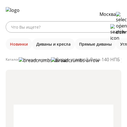
Москва
Новинки
Диваны и кресла
Прямые диваны
Уг
Диван угловой Лига-140 НПБ уго
Каталог
Угловые диваны