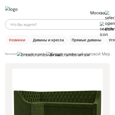
Москва
Новинки
Диваны и кресла
Прямые диваны
Уг
Диван кухонный угловой Мерлин
Каталог
Угловые диваны