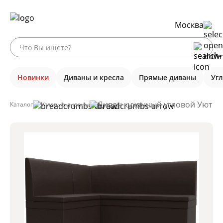
Москва
Новинки
Диваны и кресла
Прямые диваны
Уг
Диван кухонный угловой Уют ле
Каталог
Угловые диваны