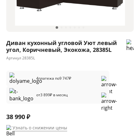
Диван кухонный угловой Уют левый
угол, Коричневый, Экокожа, 28385L
Артикул
28385L
4
платежа по
9 747
₽
от
3 899
₽ в месяц
38 990 ₽
Узнать о снижении цены