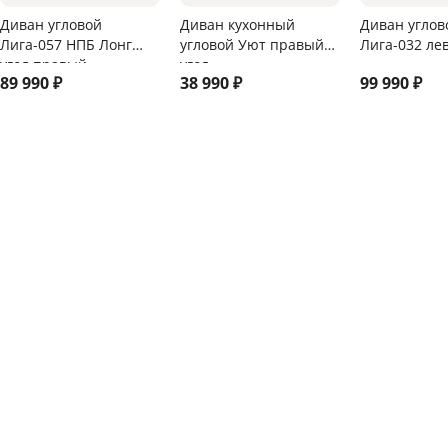
Диван угловой
Диван кухонный
Диван углов
Лига-057 НПБ Лонг
угловой Уют правый
Лига-032 ле
угол правый
угол
89 990
₽
38 990
₽
99 990
₽