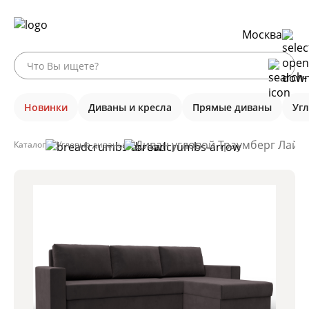
Москва
Новинки
Диваны и кресла
Прямые диваны
Уг
Диван угловой Траумберг Лайт 
Каталог
Угловые диваны