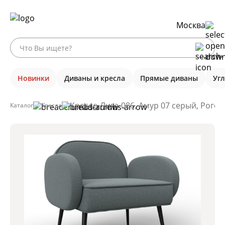
Москва
Новинки
Диваны и кресла
Прямые диваны
Уг
Кресло Лига-086, Амур 07 серый, Рогож
Каталог
Кресла