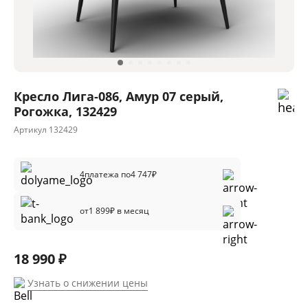
Кресло Лига-086, Амур 07 серый,
Рогожка, 132429
Артикул
132429
4
платежа по
4 747
₽
от
1 899
₽ в месяц
18 990 ₽
Узнать о снижении цены