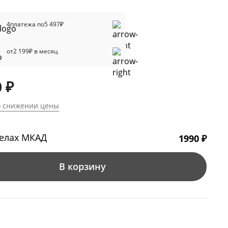
4
платежа по
5 497
₽
от
2 199
₽ в месяц
 ₽
о снижении цены
делах МКАД
1990 ₽
В корзину