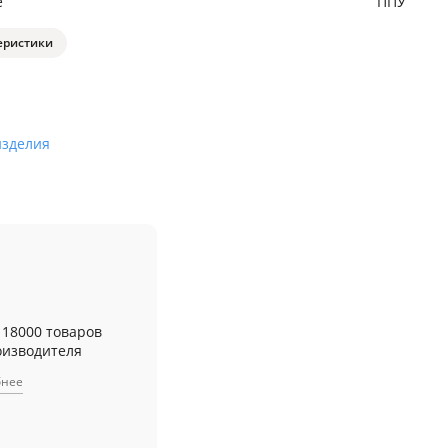
е
ППУ
еристики
изделия
 18000 товаров
оизводителя
бнее