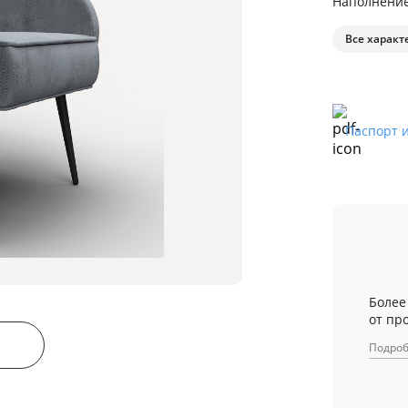
Наполнени
Все характ
Паспорт 
Более
от пр
Подро