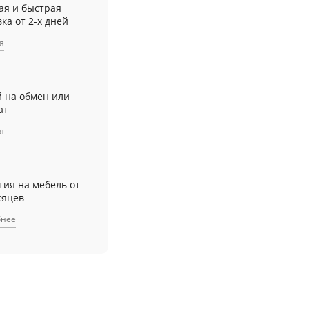
ая и быстрая
ка от 2-х дней
я
й на обмен или
ат
я
тия на мебель от
сяцев
бнее