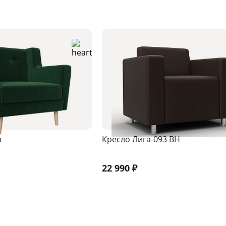
н
Кресло Лига-093 ВН
22 990
₽