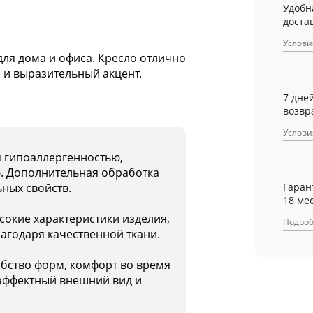
Удобн
достав
Услови
для дома и офиса. Кресло отлично
 и выразительный акцент.
7 дне
возвр
Услови
я гипоаллергенностью,
ю. Дополнительная обработка
Гаран
ных свойств.
18 ме
окие характеристики изделия,
Подро
лагодаря качественной ткани.
бство форм, комфорт во время
 эффектный внешний вид и