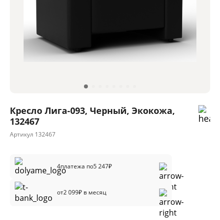
Кресло Лига-093, Черный, Экокожа,
132467
Артикул
132467
4
платежа по
5 247
₽
от
2 099
₽ в месяц