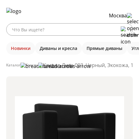
Москва
Новинки
Диваны и кресла
Прямые диваны
Уг
Кресло Лига-093, Черный, Экокожа, 13
Каталог
Кресла