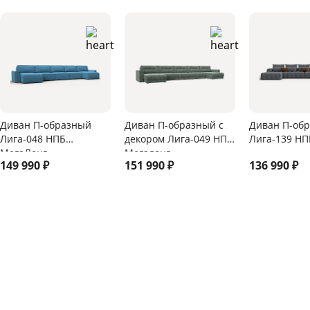
Диван П-образный
Диван П-образный с
Диван П-об
Лига-048 НПБ
декором Лига-049 НПБ
Лига-139 НП
МегаЛонг
Мегалонг
149 990
₽
151 990
₽
136 990
₽