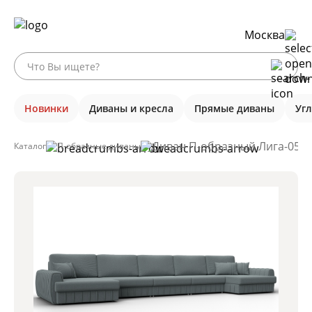
Москва
Новинки
Диваны и кресла
Прямые диваны
Уг
Диван П-образный Лига-057 
Каталог
П-образные диваны