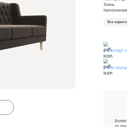
Ткань
Наполнени
Все характ
Паспорт 
Инструкц
Более
от пр