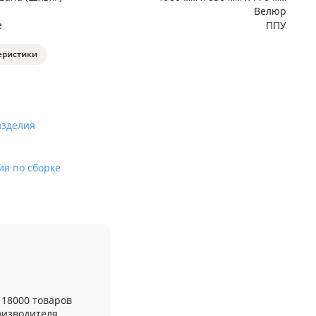
Велюр
е
ППУ
еристики
изделия
ия по сборке
 18000 товаров
оизводителя