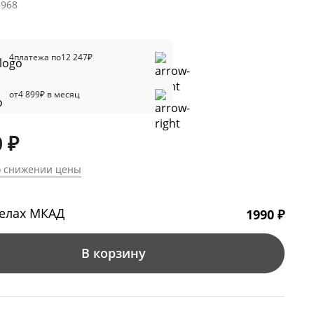
8968
4
платежа по
12 247
₽
от
4 899
₽ в месяц
 ₽
о снижении цены
делах МКАД
1990 ₽
В корзину