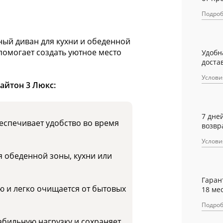
Подро
ный диван для кухни и обеденной
помогает создать уютное место
Удобн
достав
Услови
айтон 3 Люкс:
7 дне
еспечивает удобство во время
возвр
Услови
 обеденной зоны, кухни или
Гаран
ю и легко очищается от бытовых
18 ме
Подро
абильную нагрузку и сохраняет