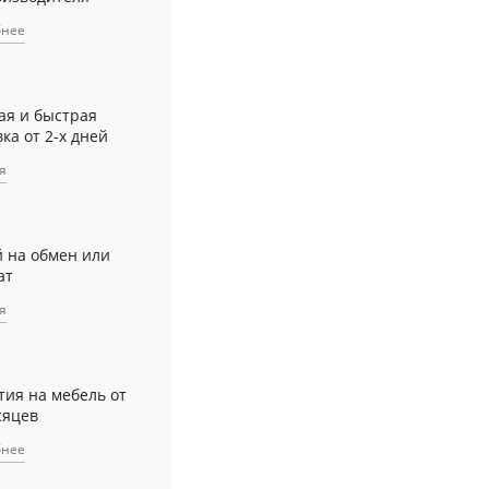
бнее
ая и быстрая
ка от 2-х дней
я
й на обмен или
ат
я
тия на мебель от
сяцев
бнее