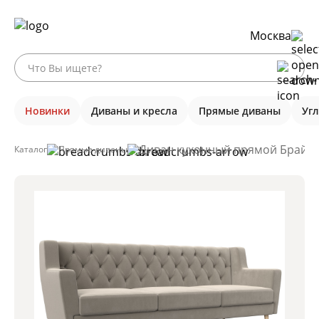
Москва
Новинки
Диваны и кресла
Прямые диваны
Уг
Диван кухонный прямой Брайтон
Каталог
Прямые диваны