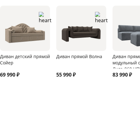
Диван детский прямой
Диван прямой Волна
Диван прям
Сойер
модульный 
Лига-060 НП
69 990
₽
55 990
₽
83 990
₽