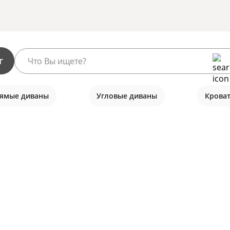
г
ямые диваны
Угловые диваны
Крова