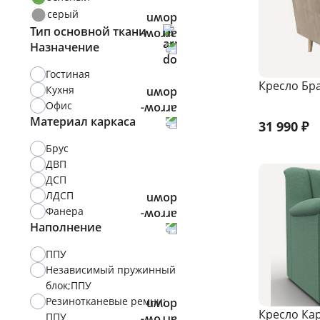
серый
Тип основной ткани
Назначение
Велюр
Рогожка
Гостиная
Кресло Бр
Экокожа
Кухня
Офис
Материал каркаса
31 990
₽
Брус
ДВП
ДСП
ЛДСП
Фанера
Наполнение
ППУ
Независимый пружинный
блок;ППУ
Резинотканевые ремни;
Кресло Ка
ППУ