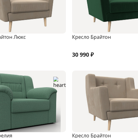
айтон Люкс
Кресло Брайтон
30 990
₽
релия
Кресло Брайтон