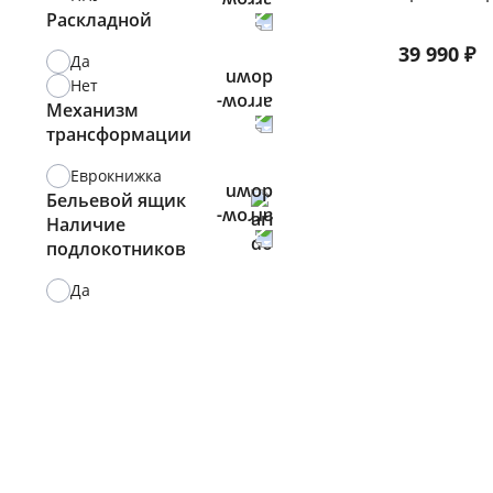
Раскладной
39 990
₽
Да
Нет
Механизм
трансформации
Еврокнижка
Бельевой ящик
Наличие
Есть
подлокотников
Нет
Да