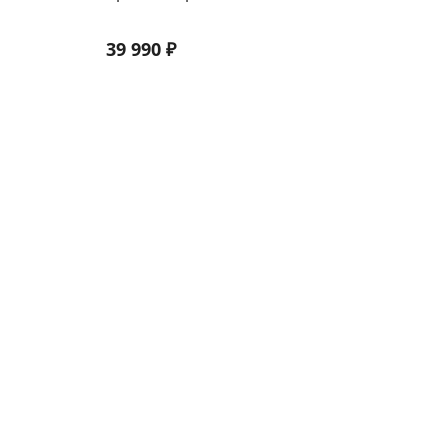
39 990
₽