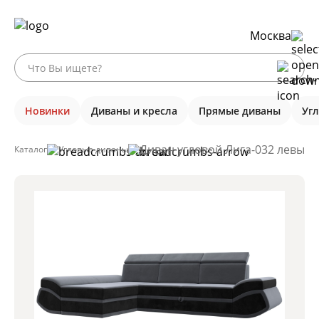
Москва
Новинки
Диваны и кресла
Прямые диваны
Уг
Диван угловой Лига-032 левый у
Каталог
Угловые диваны