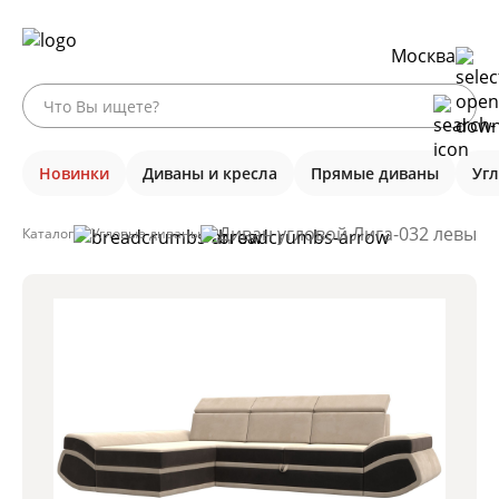
Москва
Новинки
Диваны и кресла
Прямые диваны
Уг
Диван угловой Лига-032 левый 
Каталог
Угловые диваны