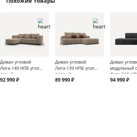
Похожие товары
Диван угловой
Диван угловой
Диван углов
Лига-140 НПБ угол
Лига-139 НПБ угол
модульный 
левый
правый
Лига-060 НП
92 990
₽
89 990
₽
94 990
₽
универсаль