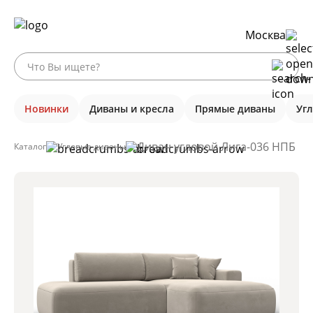
Москва
Новинки
Диваны и кресла
Прямые диваны
Уг
Диван угловой Лига-036 НПБ Мо
Каталог
Угловые диваны