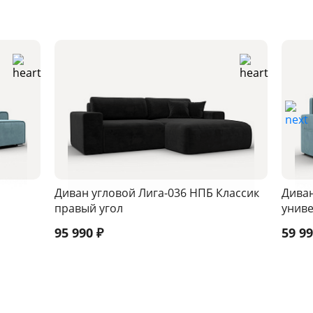
Диван угловой Лига-036 НПБ Классик
Диван
правый угол
унив
95 990
₽
59 9