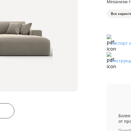
Механизм 
Все характ
Паспорт 
Инструкц
Более
от пр
Подро