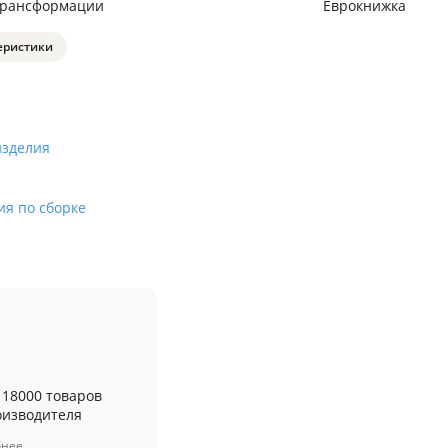
трансформации
Еврокнижка
еристики
изделия
ия по сборке
 18000 товаров
оизводителя
бнее