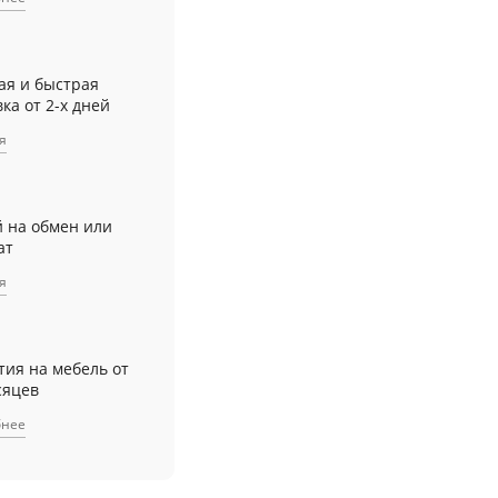
ая и быстрая
ка от 2-х дней
я
й на обмен или
ат
я
тия на мебель от
сяцев
бнее