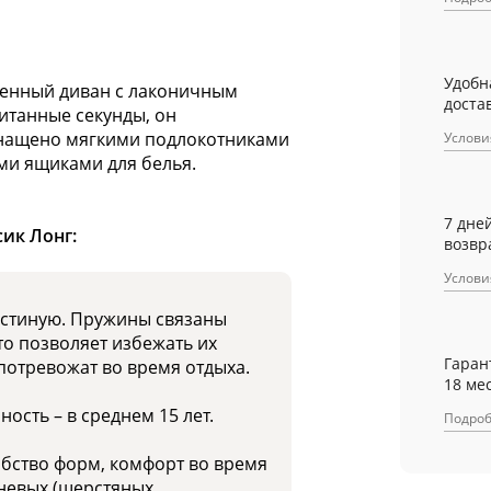
Удобн
менный диван с лаконичным
достав
итанные секунды, он
снащено мягкими подлокотниками
Услови
и ящиками для белья.
7 дне
ик Лонг:
возвр
Услови
остиную. Пружины связаны
то позволяет избежать их
Гаран
потревожат во время отдыха.
18 ме
ость – в среднем 15 лет.
Подро
бство форм, комфорт во время
невых (шерстяных,