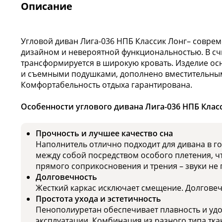
Описание
Угловой диван Лига-036 НПБ Классик Лонг– совре
дизайном и невероятной функциональностью. В сч
трансформируется в широкую кровать. Изделие о
и съемными подушками, дополнено вместительным
Комфортабельность отдыха гарантирована.
Особенности углового дивана Лига-036 НПБ Класс
Прочность и лучшее качество сна
Наполнитель отлично подходит для дивана в г
между собой посредством особого плетения, ч
прямого соприкосновения и трения – звуки не 
Долговечность
Жесткий каркас исключает смещение. Долговечн
Простота ухода и эстетичность
Пенополиуретан обеспечивает плавность и удо
эксплуатации. Комбинация из разного типа тка