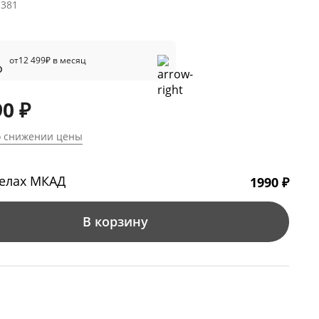
1381
от
12 499
₽ в месяц
90 ₽
о снижении цены
делах МКАД
1990 ₽
В корзину