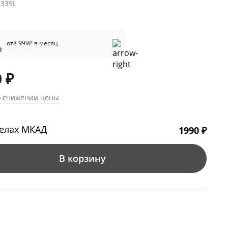
1339L
от
8 999
₽ в месяц
 ₽
о снижении цены
делах МКАД
1990 ₽
В корзину