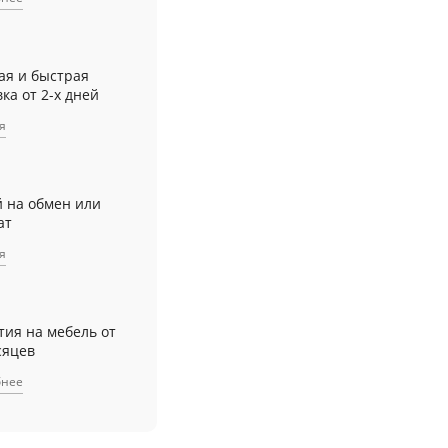
ая и быстрая
ка от 2-х дней
я
й на обмен или
ат
я
тия на мебель от
сяцев
бнее