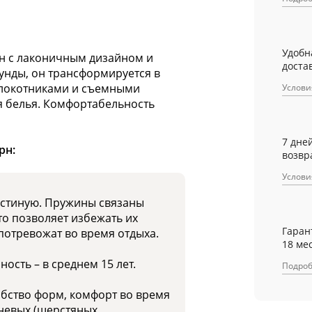
Удобн
н с лаконичным дизайном и
достав
унды, он трансформируется в
длокотниками и съемными
Услови
 белья. Комфортабельность
7 дне
рн:
возвр
Услови
остиную. Пружины связаны
то позволяет избежать их
Гаран
потревожат во время отдыха.
18 ме
ость – в среднем 15 лет.
Подро
бство форм, комфорт во время
невых (шерстяных,