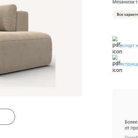
Механизм 
Все характ
Паспорт 
Инструкц
Более
от пр
Подро