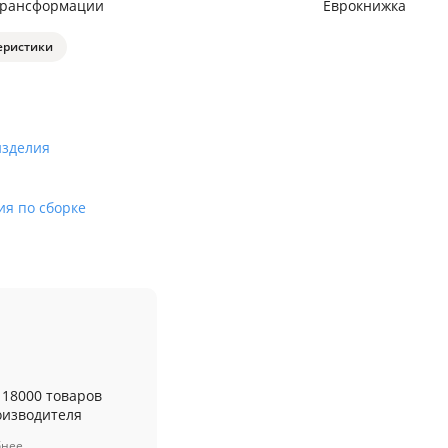
трансформации
Еврокнижка
еристики
изделия
ия по сборке
 18000 товаров
оизводителя
бнее