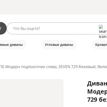
г
ямые диваны
Угловые диваны
Крова
ПБ Модерн подлокотник слева, SEVEN 729 бежевый, Велю
Диван
Модер
729 б