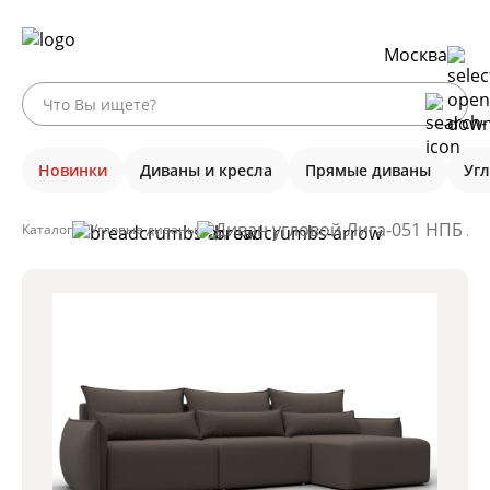
Москва
Новинки
Диваны и кресла
Прямые диваны
Уг
Диван угловой Лига-051 НПБ Ло
Каталог
Угловые диваны