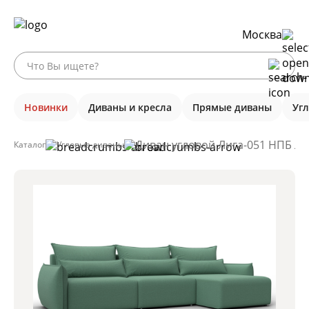
Москва
Новинки
Диваны и кресла
Прямые диваны
Уг
Диван угловой Лига-051 НПБ Ло
Каталог
Угловые диваны