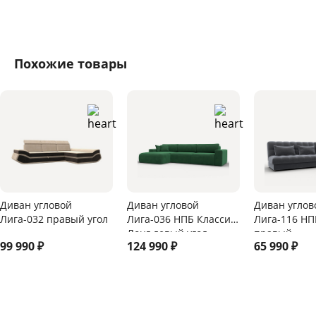
Похожие товары
Диван угловой
Диван угловой
Диван углов
Лига-032 правый угол
Лига-036 НПБ Классик
Лига-116 НП
Лонг левый угол
правый
99 990
₽
124 990
₽
65 990
₽