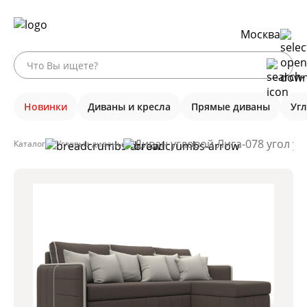
Москва
Новинки
Диваны и кресла
Прямые диваны
Уг
Диван угловой Лига-078 угол у
Каталог
Угловые диваны