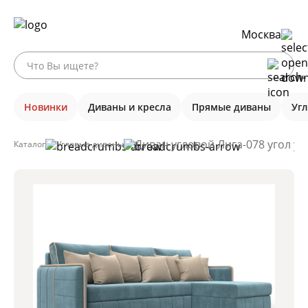
Москва
Новинки
Диваны и кресла
Прямые диваны
Уг
Диван угловой Лига-078 угол у
Каталог
Угловые диваны