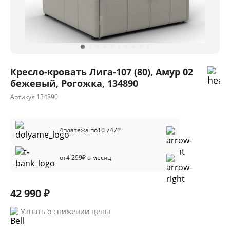
Кресло-кровать Лига-107 (80), Амур 02
бежевый, Рогожка, 134890
Артикул
134890
4
платежа по
10 747
₽
от
4 299
₽ в месяц
42 990 ₽
Узнать о снижении цены