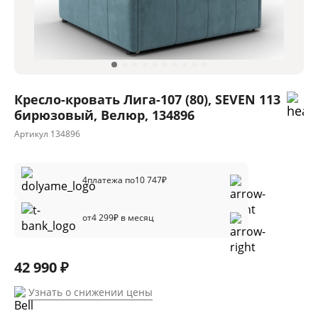
Кресло-кровать Лига-107 (80), SEVEN 113
бирюзовый, Велюр, 134896
Артикул
134896
4
платежа по
10 747
₽
от
4 299
₽ в месяц
42 990 ₽
Узнать о снижении цены