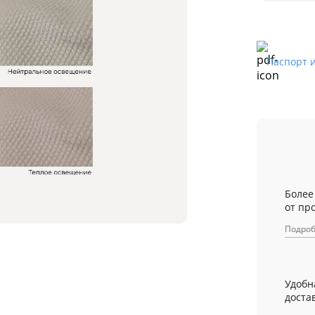
Паспорт 
Более
от пр
Подро
Удобн
достав