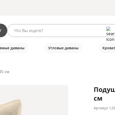
г
ямые диваны
Угловые диваны
Крова
45 см
Подуш
см
Артикул
12