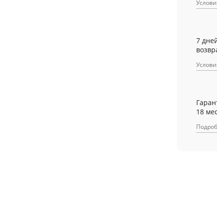
Услови
7 дне
возвр
Услови
Гаран
18 ме
Подро