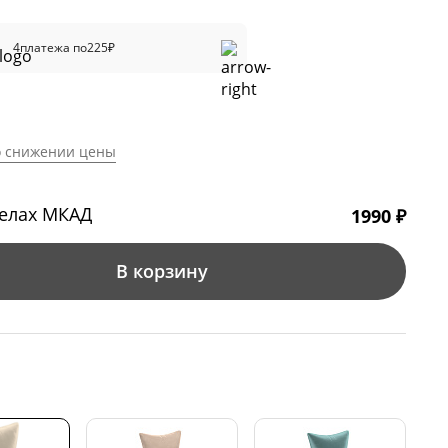
4
платежа по
225
₽
о снижении цены
делах МКАД
1990 ₽
В корзину