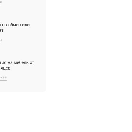
я
й на обмен или
ат
я
тия на мебель от
сяцев
бнее