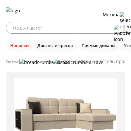
Москва
Новинки
Диваны и кресла
Прямые диваны
Уг
Диван угловой Брюссель правы
Каталог
Угловые диваны