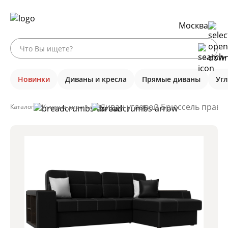
Москва
Новинки
Диваны и кресла
Прямые диваны
Уг
Диван угловой Брюссель правый
Каталог
Угловые диваны