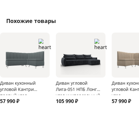
Похожие товары
Диван кухонный
Диван угловой
Диван кухо
угловой Кантри
Лига-051 НПБ Лонг
угловой Кан
правый угол
угол универсальный
угол
57 990
₽
105 990
₽
57 990
₽