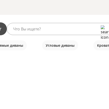
г
ямые диваны
Угловые диваны
Крова