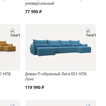
универсальный
77 990
₽
51 НПБ
Диван П-образный Лига-051 НПБ
Лонг
119 990
₽