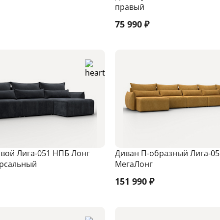
й
правый
75 990
₽
овой Лига-051 НПБ Лонг
Диван П-образный Лига-0
ерсальный
МегаЛонг
151 990
₽