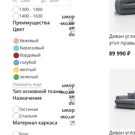
от
до
1300 - 1400
1400 - 1630
Преимущества
Цвет
Хит
Диван угл
Новинка
бежевый
угол прав
бирюзовый
89 990
₽
бордовый
голубой
желтый
зеленый
Показать еще
Тип основной ткани
Назначение
Велюр
Замша
Гостиная
Рогожка
Спальня
Материал каркаса
Диван угл
Брус