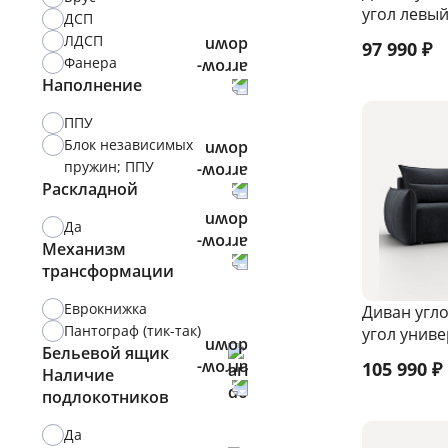
угол левы
ДСП
ЛДСП
97 990
₽
Фанера
Наполнение
ППУ
Блок независимых
пружин; ППУ
Раскладной
Да
Механизм
трансформации
Еврокнижка
Диван угл
Пантограф (тик-так)
угол унив
Бельевой ящик
105 990
₽
Наличие
Есть
подлокотников
Да