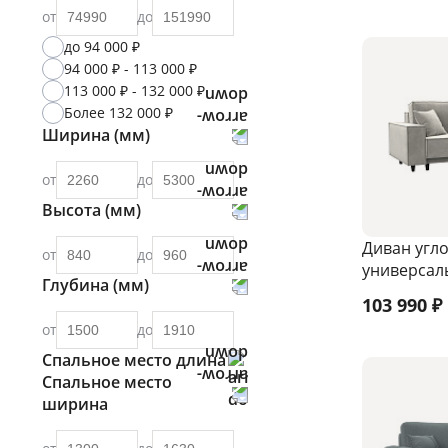
от
до
до 94 000 ₽
94 000 ₽ - 113 000 ₽
113 000 ₽ - 132 000 ₽
Более 132 000 ₽
Ширина (мм)
от
до
Высота (мм)
Диван угло
от
до
универсал
Глубина (мм)
103 990
₽
от
до
Спальное место длина
Спальное место
ширина
от
до