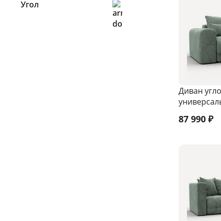
Угол
левый
правый
универсальный
Диван угло
универсал
87 990
₽