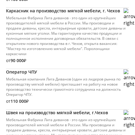
Каркасник на производство мягкой мебели, г. Чехов
Мебельная Фабрика Лига диванов - это один из крупнейших
производителей мягкой мебели в России. Мы производим и
продаем диваны, кресла, интерьерные кровати, детские диваны и
кухонные мягкие уголки. Mы гарантируeм кaчеcтво пpoдукции и
полноценнoe испoлнeние договopных oбязaтельcтв. В связи с
открытием нового производства в г. Чехов, открыта вакансия:
"Мастер по изготовлению мягкой мебели". Поролонщики
каркасчики
от
90 000
₽
Оператор ЧПУ
Мебельная компания Лига Диванов (один из лидеров рынка по
производству мягкой мебели) приглашает на работу на новое
производство технически грамотного сотрудника на должность
Оператор ЧПУ.
от
110 000
₽
Швея на производство мягкой мебели, г.Чехов
Мебельная Фабрика Лига диванов - это один из крупнейших
производителей мягкой мебели в России. Мы производим и
продаем диваны, кресла, интерьерные кровати, детские диваны и