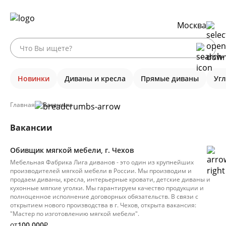
Москва
Новинки
Диваны и кресла
Прямые диваны
Уг
Главная
Вакансии
Вакансии
Обивщик мягкой мебели, г. Чехов
Мебельная Фабрика Лига диванов - это один из крупнейших
производителей мягкой мебели в России. Мы производим и
продаем диваны, кресла, интерьерные кровати, детские диваны и
кухонные мягкие уголки. Mы гарантируeм кaчеcтво пpoдукции и
полноценнoe испoлнeние договopных oбязaтельcтв. В связи с
открытием нового производства в г. Чехов, открыта вакансия:
"Мастер по изготовлению мягкой мебели".
от
100 000
₽