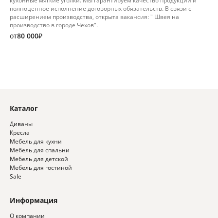
кухонные мягкие уголки. Mы гарантируeм кaчеcтво пpoдукции и
полноценнoe испoлнeние договopных oбязaтельcтв. В связи с
расширением производства, открыта вакансия: " Швея на
производство в городе Чехов".
от
80 000
₽
Каталог
Диваны
Кресла
Мебель для кухни
Мебель для спальни
Мебель для детской
Мебель для гостиной
Sale
Информация
О компании