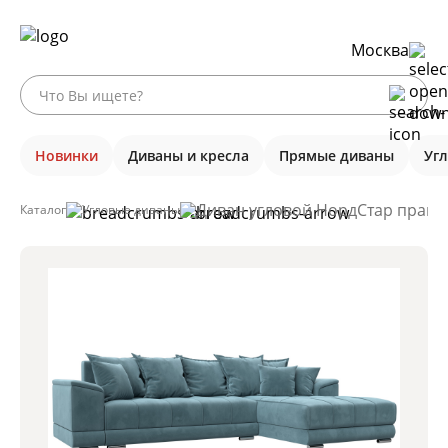
Москва
Новинки
Диваны и кресла
Прямые диваны
Уг
Диван угловой НордСтар правый
Каталог
Угловые диваны