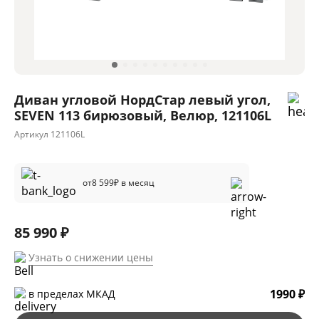
Диван угловой НордСтар левый угол,
SEVEN 113 бирюзовый, Велюр, 121106L
Артикул
121106L
от
8 599
₽ в месяц
85 990 ₽
Узнать о снижении цены
1990 ₽
в пределах МКАД