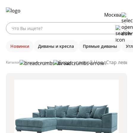
Москва
Новинки
Диваны и кресла
Прямые диваны
Уг
Диван угловой НордСтар левый 
Каталог
Угловые диваны