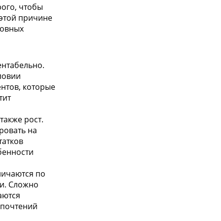
рого, чтобы
 этой причине
новных
ентабельно.
ловии
нтов, которые
тит
также рост.
ровать на
татков
бенности
личаются по
ги. Сложно
аются
дпочтений