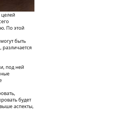
 целей
сего
ю. По этой
 могут быть
, различается
и, под ней
чные
е
овать,
кровать будет
выше аспекты,