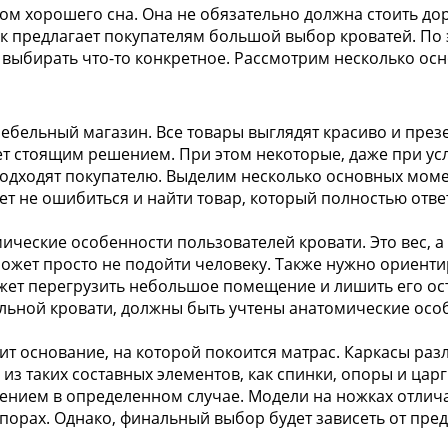
гом хорошего сна. Она не обязательно должна стоить до
к предлагает покупателям большой выбор кроватей. По
 выбирать что-то конкретное. Рассмотрим несколько ос
 мебельный магазин. Все товары выглядят красиво и през
дет стоящим решением. При этом некоторые, даже при ус
подходят покупателю. Выделим несколько основных моме
ет не ошибиться и найти товар, который полностью отве
ческие особенности пользователей кровати. Это вес, а 
может просто не подойти человеку. Также нужно ориенти
жет перегрузить небольшое помещение и лишить его ос
альной кровати, должны быть учтены анатомические осо
ит основание, на которой покоится матрас. Каркасы раз
из таких составных элементов, как спинки, опоры и цар
шением в определенном случае. Модели на ножках отлич
порах. Однако, финальный выбор будет зависеть от пре