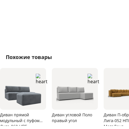
Похожие товары
Диван прямой
Диван угловой Поло
Диван П-об
модульный с пуфом
правый угол
Лига-052 НП
Лига-060 НПБ
МегаЛонг